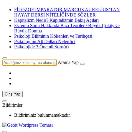
FİLOZOF İMPARATOR MARCUS AURELİUS’TAN
HAYAT DERSİ NİTELİĞİNDE SÖZLER
Kapitalizm Nedir? Kapitalizmin Bakış Açıları
Evrenin Sonu Hakkında Bazı Teoriler / Büyük Çöküş ve
Büyük Donma
Psikoloji Biliminin Kökenleri ve Tarihçesi
Psikolojinin Alt Dalları Nelerdir?
Psikolojide 3 Önemli Soru(n)
Arama Yap
Giriş Yap
Bildirimler
Bildiriminiz bulunmamaktadır.