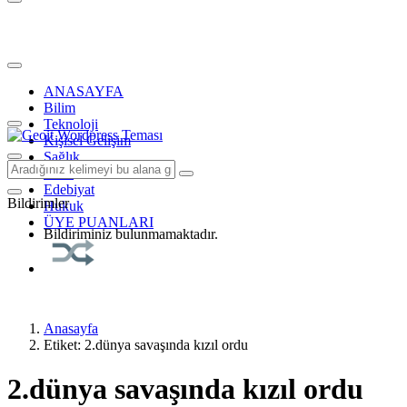
ANASAYFA
Bilim
Teknoloji
Kişisel Gelişim
Sağlık
Tarih
Edebiyat
Bildirimler
Hukuk
ÜYE PUANLARI
Bildiriminiz bulunmamaktadır.
Anasayfa
Etiket: 2.dünya savaşında kızıl ordu
2.dünya savaşında kızıl ordu