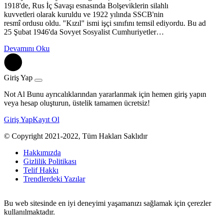
1918'de, Rus İç Savaşı esnasında Bolşeviklerin silahlı
kuvvetleri olarak kuruldu ve 1922 yılında SSCB'nin
resmî ordusu oldu. "Kızıl" ismi işçi sınıfını temsil ediyordu. Bu ad
25 Şubat 1946'da Sovyet Sosyalist Cumhuriyetler…
Devamını Oku
Giriş Yap
Not Al Bunu ayrıcalıklarından yararlanmak için hemen giriş yapın
veya hesap oluşturun, üstelik tamamen ücretsiz!
Giriş Yap
Kayıt Ol
© Copyright 2021-2022, Tüm Hakları Saklıdır
Hakkımızda
Gizlilik Politikası
Telif Hakkı
Trendlerdeki Yazılar
Bu web sitesinde en iyi deneyimi yaşamanızı sağlamak için çerezler
kullanılmaktadır.