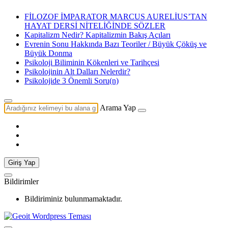
FİLOZOF İMPARATOR MARCUS AURELİUS’TAN
HAYAT DERSİ NİTELİĞİNDE SÖZLER
Kapitalizm Nedir? Kapitalizmin Bakış Açıları
Evrenin Sonu Hakkında Bazı Teoriler / Büyük Çöküş ve
Büyük Donma
Psikoloji Biliminin Kökenleri ve Tarihçesi
Psikolojinin Alt Dalları Nelerdir?
Psikolojide 3 Önemli Soru(n)
Arama Yap
Giriş Yap
Bildirimler
Bildiriminiz bulunmamaktadır.