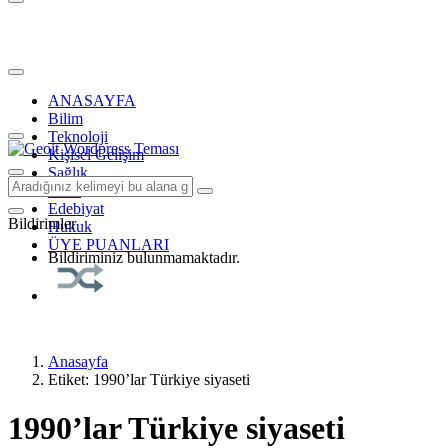
ANASAYFA
Bilim
Teknoloji
Kişisel Gelişim
Sağlık
Tarih
Edebiyat
Bildirimler
Hukuk
ÜYE PUANLARI
Bildiriminiz bulunmamaktadır.
Anasayfa
Etiket: 1990’lar Türkiye siyaseti
1990’lar Türkiye siyaseti