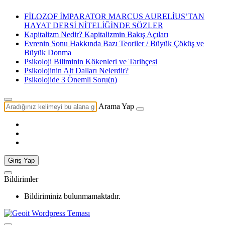
FİLOZOF İMPARATOR MARCUS AURELİUS’TAN
HAYAT DERSİ NİTELİĞİNDE SÖZLER
Kapitalizm Nedir? Kapitalizmin Bakış Açıları
Evrenin Sonu Hakkında Bazı Teoriler / Büyük Çöküş ve
Büyük Donma
Psikoloji Biliminin Kökenleri ve Tarihçesi
Psikolojinin Alt Dalları Nelerdir?
Psikolojide 3 Önemli Soru(n)
Arama Yap
Giriş Yap
Bildirimler
Bildiriminiz bulunmamaktadır.