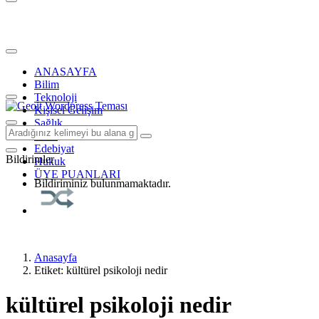
ANASAYFA
Bilim
Teknoloji
Kişisel Gelişim
Sağlık
Tarih
Edebiyat
Bildirimler
Hukuk
ÜYE PUANLARI
Bildiriminiz bulunmamaktadır.
Anasayfa
Etiket: kültürel psikoloji nedir
kültürel psikoloji nedir