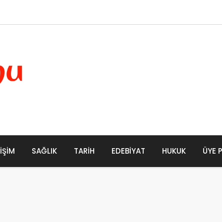
LIŞIM
SAĞLIK
TARIH
EDEBIYAT
HUKUK
ÜYE 