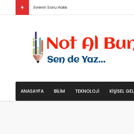
Evrenin Sonu Hakkında Bazı Teoriler / Büyük Çöküş
ANASAYFA
BILIM
TEKNOLOJI
KIŞISEL GE