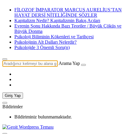
FİLOZOF İMPARATOR MARCUS AURELİUS’TAN
HAYAT DERSİ NİTELİĞİNDE SÖZLER
Kapitalizm Nedir? Kapitalizmin Bakış Açıları
Evrenin Sonu Hakkında Bazı Teoriler / Büyük Çöküş ve
Büyük Donma
Psikoloji Biliminin Kökenleri ve Tarihçesi
Psikolojinin Alt Dalları Nelerdir?
Psikolojide 3 Önemli Soru(n)
Arama Yap
Giriş Yap
Bildirimler
Bildiriminiz bulunmamaktadır.