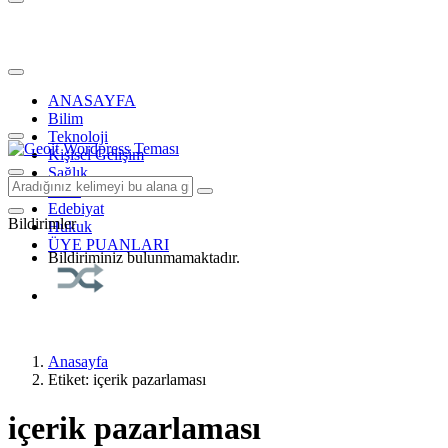
ANASAYFA
Bilim
Teknoloji
Kişisel Gelişim
Sağlık
Tarih
Edebiyat
Bildirimler
Hukuk
ÜYE PUANLARI
Bildiriminiz bulunmamaktadır.
Anasayfa
Etiket: içerik pazarlaması
içerik pazarlaması