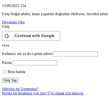
15/09/2025
154
Giriş Doğal afetler, insan yaşamını doğrudan etkileyen, önceden tahmin
Devamını Oku
Giriş
Continue with
Google
veya
Kullanıcı adı ya da e-posta adresi
Parola
Beni hatırla
Şifrenizi mi Unuttunuz?
Henüz bir hesabınız yok mu? Üye olmak için
tıklayın.