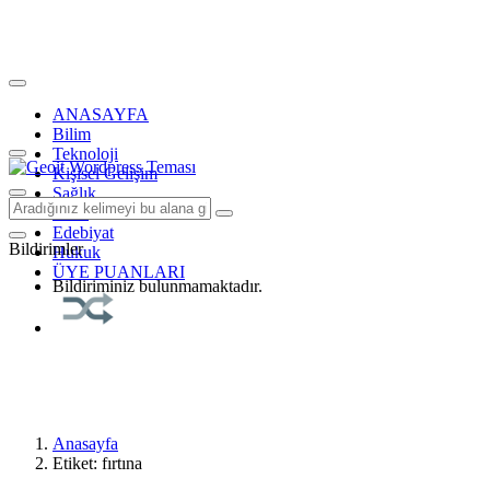
ANASAYFA
Bilim
Teknoloji
Kişisel Gelişim
Sağlık
Tarih
Edebiyat
Bildirimler
Hukuk
ÜYE PUANLARI
Bildiriminiz bulunmamaktadır.
Anasayfa
Etiket: fırtına