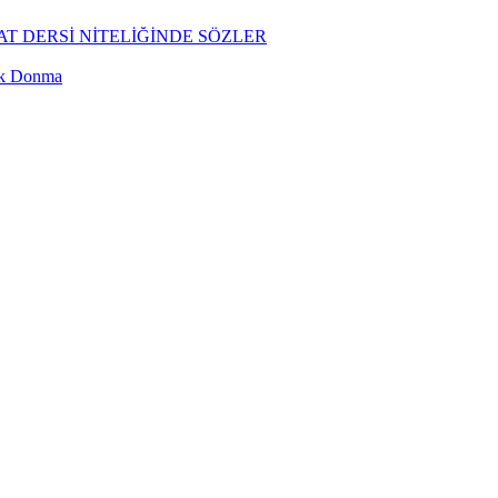
T DERSİ NİTELİĞİNDE SÖZLER
ük Donma