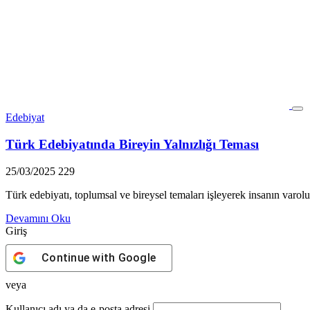
Edebiyat
Türk Edebiyatında Bireyin Yalnızlığı Teması
25/03/2025
229
Türk edebiyatı, toplumsal ve bireysel temaları işleyerek insanın varol
Devamını Oku
Giriş
Continue with
Google
veya
Kullanıcı adı ya da e-posta adresi