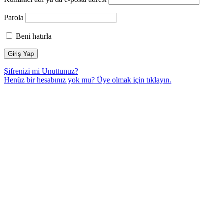
Parola
Beni hatırla
Şifrenizi mi Unuttunuz?
Henüz bir hesabınız yok mu? Üye olmak için
tıklayın.