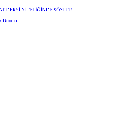
T DERSİ NİTELİĞİNDE SÖZLER
ük Donma