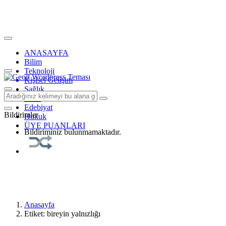
ANASAYFA
Bilim
Teknoloji
Kişisel Gelişim
Sağlık
Tarih
Edebiyat
Bildirimler
Hukuk
ÜYE PUANLARI
Bildiriminiz bulunmamaktadır.
Anasayfa
Etiket: bireyin yalnızlığı