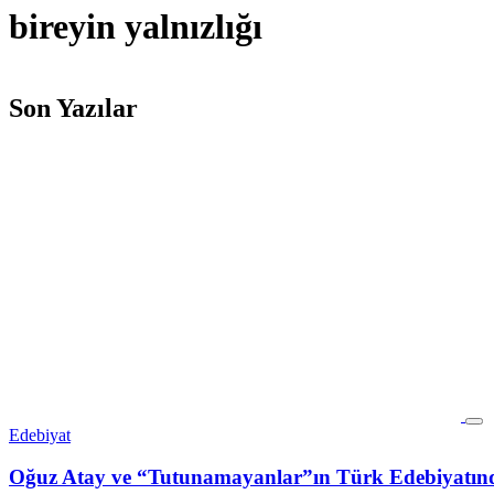
bireyin yalnızlığı
Son Yazılar
Edebiyat
Oğuz Atay ve “Tutunamayanlar”ın Türk Edebiyatınd