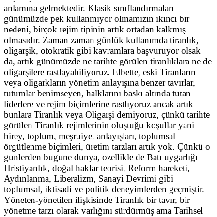
anlamına gelmektedir. Klasik sınıflandırmaları
günümüzde pek kullanmıyor olmamızın ikinci bir
nedeni, birçok rejim tipinin artık ortadan kalkmış
olmasıdır. Zaman zaman günlük kullanımda tiranlık,
oligarşik, otokratik gibi kavramlara başvuruyor olsak
da, artık günümüzde ne tarihte görülen tiranlıklara ne de
oligarşilere rastlayabiliyoruz. Elbette, eski Tiranların
veya oligarkların yönetim anlayışına benzer tavırlar,
tutumlar benimseyen, halklarını baskı altında tutan
liderlere ve rejim biçimlerine rastlıyoruz ancak artık
bunlara Tiranlık veya Oligarşi demiyoruz, çünkü tarihte
görülen Tiranlık rejimlerinin oluştuğu koşullar yani
birey, toplum, meşruiyet anlayışları, toplumsal
örgütlenme biçimleri, üretim tarzları artık yok. Çünkü o
günlerden bugüne dünya, özellikle de Batı uygarlığı
Hristiyanlık, doğal haklar teorisi, Reform hareketi,
Aydınlanma, Liberalizm, Sanayi Devrimi gibi
toplumsal, iktisadi ve politik deneyimlerden geçmiştir.
Yöneten-yönetilen ilişkisinde Tiranlık bir tavır, bir
yönetme tarzı olarak varlığını sürdürmüş ama Tarihsel