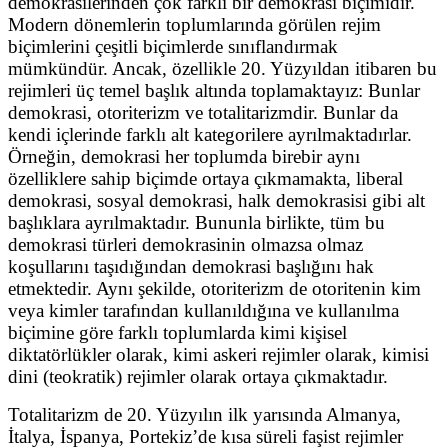
demokrasilerinden çok farklı bir demokrasi biçimidir.
Modern dönemlerin toplumlarında görülen rejim
biçimlerini çeşitli biçimlerde sınıflandırmak
mümkündür. Ancak, özellikle 20. Yüzyıldan itibaren bu
rejimleri üç temel başlık altında toplamaktayız: Bunlar
demokrasi, otoriterizm ve totalitarizmdir. Bunlar da
kendi içlerinde farklı alt kategorilere ayrılmaktadırlar.
Örneğin, demokrasi her toplumda birebir aynı
özelliklere sahip biçimde ortaya çıkmamakta, liberal
demokrasi, sosyal demokrasi, halk demokrasisi gibi alt
başlıklara ayrılmaktadır. Bununla birlikte, tüm bu
demokrasi türleri demokrasinin olmazsa olmaz
koşullarını taşıdığından demokrasi başlığını hak
etmektedir. Aynı şekilde, otoriterizm de otoritenin kim
veya kimler tarafından kullanıldığına ve kullanılma
biçimine göre farklı toplumlarda kimi kişisel
diktatörlükler olarak, kimi askeri rejimler olarak, kimisi
dini (teokratik) rejimler olarak ortaya çıkmaktadır.
Totalitarizm de 20. Yüzyılın ilk yarısında Almanya,
İtalya, İspanya, Portekiz’de kısa süreli faşist rejimler