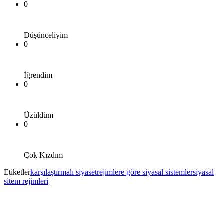
0
Düşünceliyim
0
İğrendim
0
Üzüldüm
0
Çok Kızdım
Etiketler
karşılaştırmalı siyaset
rejimlere göre siyasal sistemler
siyasal
sitem rejimleri