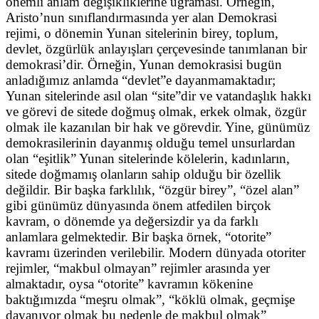
önemli anlam değişikliklerine uğraması. Örneğin,
Aristo’nun sınıflandırmasında yer alan Demokrasi
rejimi,
o dönemin Yunan sitelerinin birey, toplum,
devlet, özgürlük anlayışları çerçevesinde tanımlanan bir
demokrasi’dir. Örneğin, Yunan demokrasisi bugün
anladığımız anlamda “devlet”e dayanmamaktadır;
Yunan sitelerinde asıl olan “site”dir ve vatandaşlık hakkı
ve görevi de sitede doğmuş olmak, erkek olmak, özgür
olmak ile kazanılan bir hak ve görevdir. Yine, günümüz
demokrasilerinin dayanmış olduğu temel unsurlardan
olan “eşitlik” Yunan sitelerinde kölelerin, kadınların,
sitede doğmamış olanların sahip olduğu bir özellik
değildir. Bir başka farklılık, “özgür birey”, “özel alan”
gibi günümüz dünyasında önem atfedilen birçok
kavram, o dönemde ya değersizdir ya da farklı
anlamlara gelmektedir. Bir başka örnek, “otorite”
kavramı üzerinden verilebilir. Modern dünyada otoriter
rejimler, “makbul olmayan” rejimler arasında yer
almaktadır, oysa “otorite” kavramın kökenine
baktığımızda “meşru olmak”, “köklü olmak, geçmişe
dayanıyor olmak bu nedenle de makbul olmak”