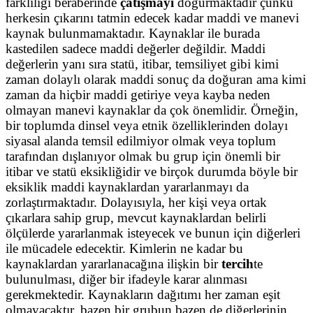
farklılığı beraberinde
çatışmayı
doğurmaktadır çünkü
herkesin çıkarını tatmin edecek kadar maddi ve manevi
kaynak bulunmamaktadır. Kaynaklar ile burada
kastedilen sadece maddi değerler değildir. Maddi
değerlerin yanı sıra statü, itibar, temsiliyet gibi kimi
zaman dolaylı olarak maddi sonuç da doğuran ama kimi
zaman da hiçbir maddi getiriye veya kayba neden
olmayan manevi kaynaklar da çok önemlidir. Örneğin,
bir toplumda dinsel veya etnik özelliklerinden dolayı
siyasal alanda temsil edilmiyor olmak veya toplum
tarafından dışlanıyor olmak bu grup için önemli bir
itibar ve statü eksikliğidir ve birçok durumda böyle bir
eksiklik maddi kaynaklardan yararlanmayı da
zorlaştırmaktadır. Dolayısıyla, her kişi veya ortak
çıkarlara sahip grup, mevcut kaynaklardan belirli
ölçülerde yararlanmak isteyecek ve bunun için diğerleri
ile mücadele edecektir. Kimlerin ne kadar bu
kaynaklardan yararlanacağına ilişkin bir
tercih
te
bulunulması, diğer bir ifadeyle karar alınması
gerekmektedir. Kaynakların dağıtımı her zaman eşit
olmayacaktır, bazen bir grubun bazen de diğerlerinin