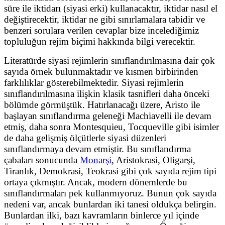
süre ile iktidarı (siyasi erki) kullanacaktır, iktidar nasıl el
değiştirecektir, iktidar ne gibi sınırlamalara tabidir ve
benzeri sorulara verilen cevaplar bize incelediğimiz
topluluğun rejim biçimi hakkında bilgi verecektir.
Literatürde siyasi rejimlerin sınıflandırılmasına dair çok
sayıda örnek bulunmaktadır ve kısmen birbirinden
farklılıklar gösterebilmektedir. Siyasi rejimlerin
sınıflandırılmasına ilişkin klasik tasnifleri daha önceki
bölümde görmüştük. Hatırlanacağı üzere, Aristo ile
başlayan sınıflandırma geleneği Machiavelli ile devam
etmiş, daha sonra Montesquieu, Tocqueville gibi isimler
de daha gelişmiş ölçütlerle siyasi düzenleri
sınıflandırmaya devam etmiştir. Bu sınıflandırma
çabaları sonucunda
Monarşi
, Aristokrasi, Oligarşi,
Tiranlık, Demokrasi, Teokrasi gibi çok sayıda rejim tipi
ortaya çıkmıştır. Ancak, modern dönemlerde bu
sınıflandırmaları pek kullanmıyoruz. Bunun çok sayıda
nedeni var, ancak bunlardan iki tanesi oldukça belirgin.
Bunlardan ilki, bazı kavramların binlerce yıl içinde