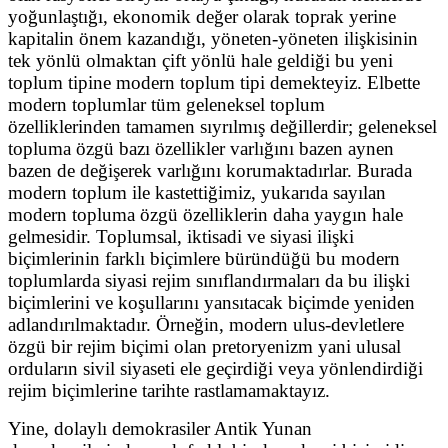
yoğunlaştığı, ekonomik değer olarak toprak yerine
kapitalin önem kazandığı, yöneten-yöneten ilişkisinin
tek yönlü olmaktan çift yönlü hale geldiği bu yeni
toplum tipine modern toplum tipi demekteyiz. Elbette
modern toplumlar tüm geleneksel toplum
özelliklerinden tamamen sıyrılmış değillerdir; geleneksel
topluma özgü bazı özellikler varlığını bazen aynen
bazen de değişerek varlığını korumaktadırlar. Burada
modern toplum
ile kastettiğimiz, yukarıda sayılan
modern topluma özgü özelliklerin daha yaygın hale
gelmesidir. Toplumsal, iktisadi ve siyasi ilişki
biçimlerinin farklı biçimlere büründüğü bu modern
toplumlarda siyasi rejim sınıflandırmaları da bu ilişki
biçimlerini ve koşullarını yansıtacak biçimde yeniden
adlandırılmaktadır. Örneğin, modern ulus-devletlere
özgü bir rejim biçimi olan pretoryenizm yani ulusal
orduların sivil siyaseti ele geçirdiği veya yönlendirdiği
rejim biçimlerine tarihte rastlamamaktayız.
Yine, dolaylı demokrasiler Antik Yunan