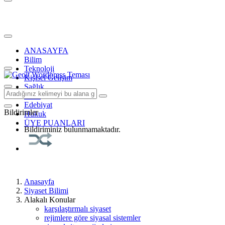
ANASAYFA
Bilim
Teknoloji
Kişisel Gelişim
Sağlık
Tarih
Edebiyat
Bildirimler
Hukuk
ÜYE PUANLARI
Bildiriminiz bulunmamaktadır.
Anasayfa
Siyaset Bilimi
Alakalı Konular
karşılaştırmalı siyaset
rejimlere göre siyasal sistemler