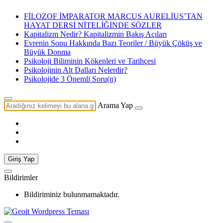
FİLOZOF İMPARATOR MARCUS AURELİUS’TAN
HAYAT DERSİ NİTELİĞİNDE SÖZLER
Kapitalizm Nedir? Kapitalizmin Bakış Açıları
Evrenin Sonu Hakkında Bazı Teoriler / Büyük Çöküş ve
Büyük Donma
Psikoloji Biliminin Kökenleri ve Tarihçesi
Psikolojinin Alt Dalları Nelerdir?
Psikolojide 3 Önemli Soru(n)
Arama Yap
Giriş Yap
Bildirimler
Bildiriminiz bulunmamaktadır.