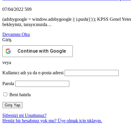
07/04/2022
509
(adsbygoogle = window.adsbygoogle || ).push({}); KPSS Genel Yeten
bekleyiniz, tarayıcınızda…
Devamını Oku
Giriş
Continue with
Google
veya
Kullanıcı adı ya da e-posta adresi
Parola
Beni hatırla
Şifrenizi mi Unuttunuz?
Henüz bir hesabınız yok mu? Üye olmak için
tıklayın.