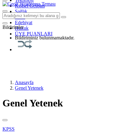
Teknoloji
Kişisel Gelişim
Sağlık
Tarih
Edebiyat
Bildirimler
Hukuk
ÜYE PUANLARI
Bildiriminiz bulunmamaktadır.
Anasayfa
Genel Yetenek
Genel Yetenek
KPSS